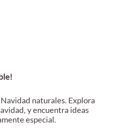
ble!
 Navidad naturales. E
xplora
Navidad
, y encuentra
ideas
amente especial.