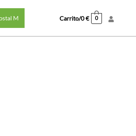
ostal M
Carrito/
0
€
0