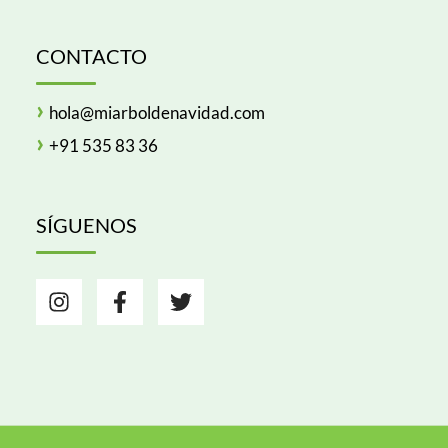
CONTACTO
›
hola@miarboldenavidad.com
›
+
91 535 83 36
SÍGUENOS