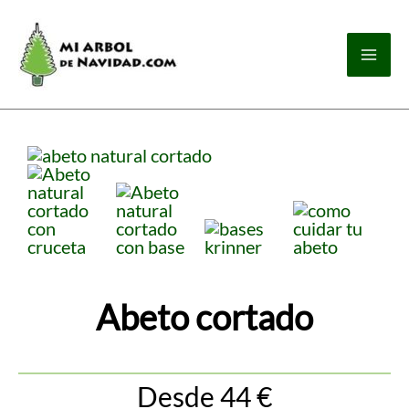
Ir
Mai
al
contenido
Men
Abeto cortado
Desde
44
€