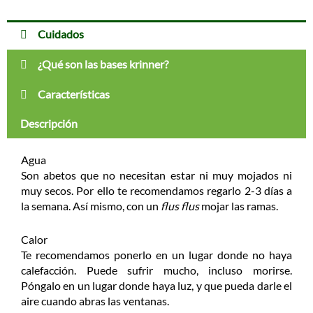
k
a
p
m
Cuidados
¿Qué son las bases krinner?
Características
Descripción
Agua
Son abetos que no necesitan estar ni muy mojados ni
muy secos. Por ello te recomendamos regarlo 2-3 días a
la semana. Así mismo, con un
flus flus
mojar las ramas.
Calor
Te recomendamos ponerlo en un lugar donde no haya
calefacción. Puede sufrir mucho, incluso morirse.
Póngalo en un lugar donde haya luz, y que pueda darle el
aire cuando abras las ventanas.