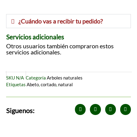
¿Cuándo vas a recibir tu pedido?
Servicios adicionales
Otros usuarios también compraron estos
servicios adicionales.
SKU
N/A
Categoría
Arboles naturales
Etiquetas
Abeto
,
cortado
,
natural
F
I
T
W
Siguenos:
a
n
w
h
c
s
i
a
e
t
t
t
b
a
t
s
o
g
e
a
o
r
r
p