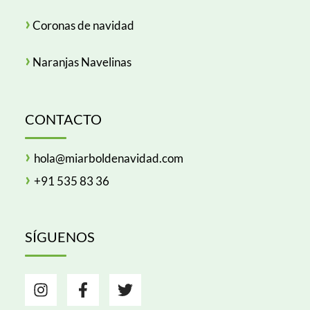
›
Coronas de navidad
›
Naranjas Navelinas
CONTACTO
›
hola@miarboldenavidad.com
›
+
91 535 83 36
SÍGUENOS