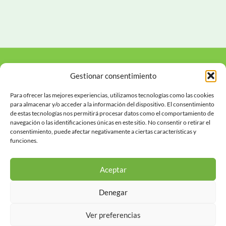
Gestionar consentimiento
Para ofrecer las mejores experiencias, utilizamos tecnologías como las cookies
para almacenar y/o acceder a la información del dispositivo. El consentimiento
de estas tecnologías nos permitirá procesar datos como el comportamiento de
Financiado por la Unión Europea
navegación o las identificaciones únicas en este sitio. No consentir o retirar el
NetxGeneration EU
consentimiento, puede afectar negativamente a ciertas características y
funciones.
Aceptar
Denegar
Copyright © 2026 Mi Árbol de Navidad | Todos los
derechos reservados
Ver preferencias